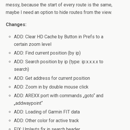
messy, because the start of every route is the same,
maybe I need an option to hide routes from the view.
Changes:
ADD: Clear HD Cache by Button in Prefs to a
certain zoom level
ADD: Find current position (by ip)
ADD: Search position by ip (type: ip:x.x.x.x to
search)
ADD: Get address for current position
ADD: Zoom in by double mouse click
ADD: AREXX port with commands „goto“ and
„addwaypoint“
ADD: Loading of Garmin FIT data
ADD: Other color for active track
FIX: Umlauts fix in search header